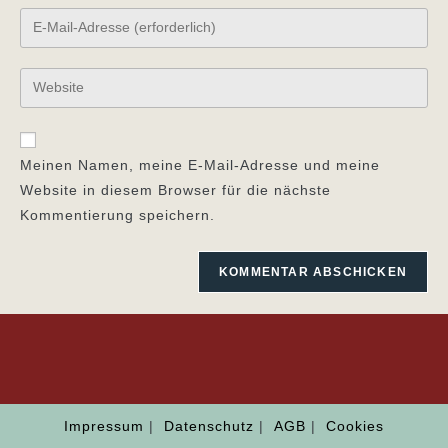
Namen
Gib
oder
deine
Benutzernamen
E-
Gib
zum
Mail-
deine
Kommentieren
Adresse
Website-
ein
zum
URL
Meinen Namen, meine E-Mail-Adresse und meine
Kommentieren
ein
Website in diesem Browser für die nächste
ein
(optional)
Kommentierung speichern.
Impressum
Datenschutz
AGB
Cookies