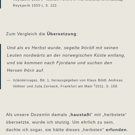
Reykjavík 1933-), S. 122.
Zum Vergleich die
Übersetzung
:
Und als es Herbst wurde, segelte Þórólf mit seinen
Leuten nordwärts an der norwegischen Küste entlang,
und sie kommen nach Fjordane und suchen den
Hersen Þórir auf.
Isländersagas, Bd. 1, herausgegeben von Klaus Böldl, Andreas
2
Vollmer und Julia Zernack, Frankfurt am Main
2011, S. 158.
Als unsere Dozentin damals „
haustaði
“ mit „herbstete“
übersetzte, wurde ich stutzig. Um ehrlich zu sein,
dachte ich sogar, sie hätte dieses „herbsten“
erfunden
.