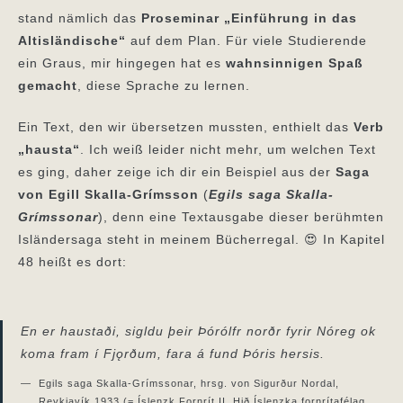
stand nämlich das
Proseminar „Einführung in das
Altisländische“
auf dem Plan. Für viele Studierende
ein Graus, mir hingegen hat es
wahnsinnigen Spaß
gemacht
, diese Sprache zu lernen.
Ein Text, den wir übersetzen mussten, enthielt das
Verb
„hausta“
. Ich weiß leider nicht mehr, um welchen Text
es ging, daher zeige ich dir ein Beispiel aus der
Saga
von Egill Skalla-Grímsson
(
Egils saga Skalla-
Grímssonar
), denn eine Textausgabe dieser berühmten
Isländersaga steht in meinem Bücherregal. 😍 In Kapitel
48 heißt es dort:
En er haustaði, sigldu þeir Þórólfr norðr fyrir Nóreg ok
koma fram í Fjǫrðum, fara á fund Þóris hersis.
Egils saga Skalla-Grímssonar, hrsg. von Sigurður Nordal,
Reykjavík 1933 (= Íslenzk Fornrít II. Hið Íslenzka fornrítafélag,