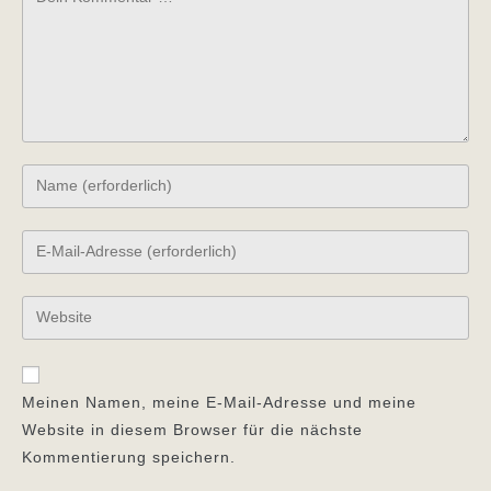
Gib
deinen
Namen
Gib
oder
deine
Benutzernamen
E-
Gib
zum
Mail-
deine
Kommentieren
Adresse
Website-
ein
zum
URL
Meinen Namen, meine E-Mail-Adresse und meine
Kommentieren
ein
Website in diesem Browser für die nächste
ein
(optional)
Kommentierung speichern.