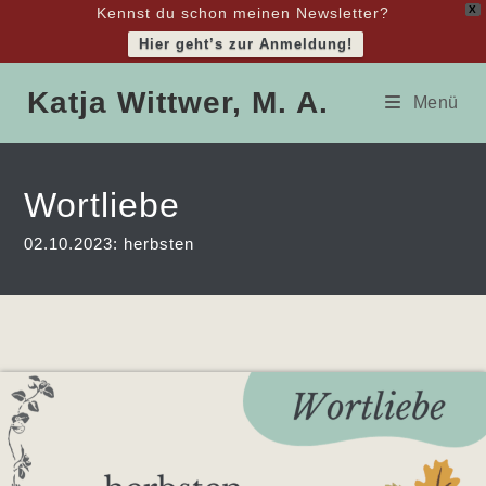
X
Kennst du schon meinen Newsletter?
Hier geht’s zur Anmeldung!
Zum
Katja Wittwer, M. A.
Inhalt
Menü
springen
Wortliebe
02.10.2023: herbsten