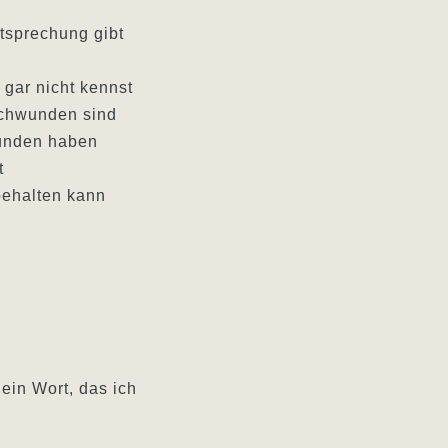
ntsprechung gibt
gar nicht kennst
schwunden sind
funden haben
t
 behalten kann
 ein Wort, das ich