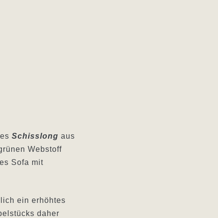
 es
Schisslong
aus
grünen Webstoff
es Sofa mit
lich ein erhöhtes
elstücks daher