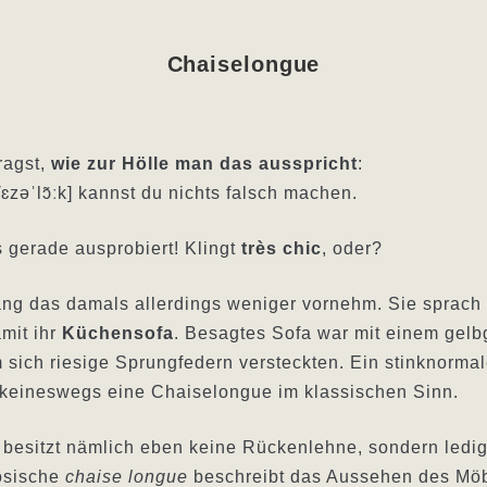
Chaiselongue
fragst,
wie zur Hölle man das ausspricht
:
[ʃɛzəˈlɔ̃ːk] kannst du nichts falsch machen.
s gerade ausprobiert! Klingt
très chic
, oder?
ng das damals allerdings weniger vornehm. Sie sprach
mit ihr
Küchensofa
. Besagtes Sofa war mit einem gelb
 sich riesige Sprungfedern versteckten. Ein stinknormal
keineswegs eine Chaiselongue im klassischen Sinn.
besitzt nämlich eben keine Rückenlehne, sondern ledig
zösische
chaise longue
beschreibt das Aussehen des Möb