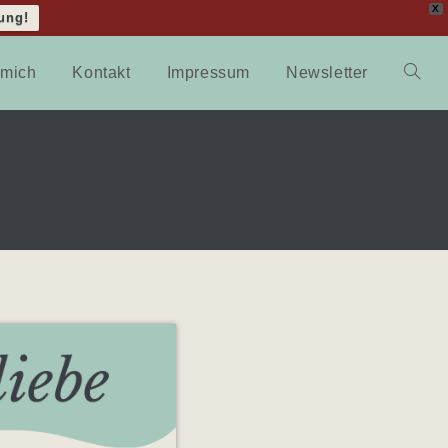
X
ung!
 mich
Kontakt
Impressum
Newsletter
Websit
Suche
umscha