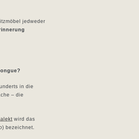
Sitzmöbel jedweder
rinnerung
elongue?
underts in die
che – die
alekt
wird das
o
) bezeichnet.