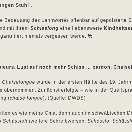
angen Stuhl
“.
e Bedeutung des Lehnwortes offenbar auf gepolsterte 
und mit ihrem
Schisslong
eine liebenswerte
Kindheitse
 garantiert niemals vergessen werde. 🥰
ieurs, Lust auf noch mehr Schiss … pardon, Chais
g
Chaiselongue
wurde in der ersten Hälfte des 19. Jahrh
 übernommen. Zunächst erfolgte – wie in der Quellspra
ng (
chaise longue
). (Quelle:
DWDS
)
lten es wie meine Oma, denn auch
im schwäbischen Di
s
Schässloh
(weitere Schreibweisen:
Schesslo
,
Schässl