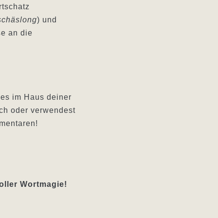
rtschatz
schäslong
) und
se an die
 es im Haus deiner
sch oder verwendest
mmentaren!
oller Wortmagie!