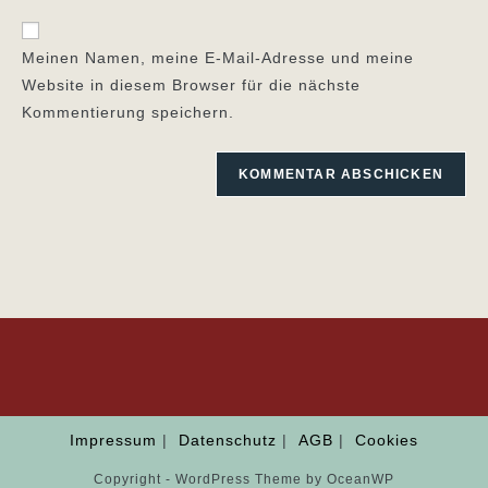
Adresse
Website-
ein
zum
URL
Meinen Namen, meine E-Mail-Adresse und meine
Kommentieren
ein
Website in diesem Browser für die nächste
ein
(optional)
Kommentierung speichern.
Impressum
Datenschutz
AGB
Cookies
Copyright - WordPress Theme by OceanWP