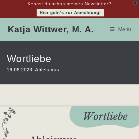
X
Kennst du schon meinen Newsletter?
Hier geht’s zur Anmeldung!
Zum
Katja Wittwer, M. A.
Inhalt
Menü
springen
Wortliebe
19.06.2023: Ableismus